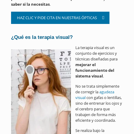
saber si la necesitas
.
HAZ CLIC Y PIDE CITA EN NUESTRAS ÓPTICAS
¿Qué es la terapia visual?
La terapia visual es un
conjunto de ejercicios y
técnicas diseñadas para
mejorar el
funcionamiento del
sistema visual
.
No se trata simplemente
de corregir la
agudeza
visual
con gafas o lentillas,
sino de entrenar los ojos y
el cerebro para que
trabajen de forma más
eficiente y coordinada.
Se realiza bajo la