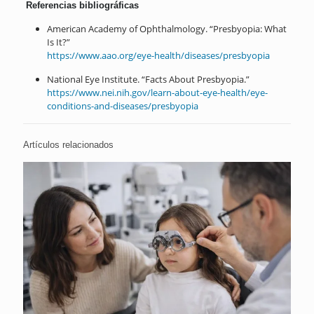
Referencias bibliográficas
American Academy of Ophthalmology. “Presbyopia: What
Is It?”
https://www.aao.org/eye-health/diseases/presbyopia
National Eye Institute. “Facts About Presbyopia.”
https://www.nei.nih.gov/learn-about-eye-health/eye-
conditions-and-diseases/presbyopia
Artículos relacionados